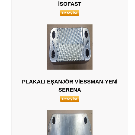
ISOFAST
PLAKALI EŞANJÖR VIESSMAN-YENI
SERENA