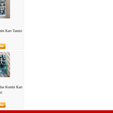
bi Kart Tamiri
Blue Kombi Kart
ri