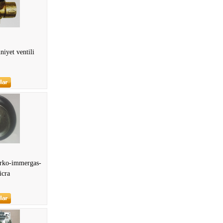
niyet ventili
rko-immergas-
icra