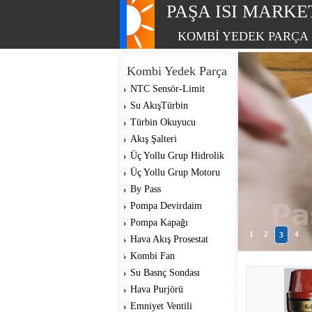
PAŞA ISI MARKE
KOMBİ YEDEK PARÇA
Kombi Yedek Parça
NTC Sensör-Limit
Su AkışTürbin
Türbin Okuyucu
Akış Şalteri
Üç Yollu Grup Hidrolik
Üç Yollu Grup Motoru
By Pass
Pompa Devirdaim
Pompa Kapağı
1
2
4
3
Hava Akış Prosestat
Kombi Fan
Su Basnç Sondası
Hava Purjörü
Emniyet Ventili