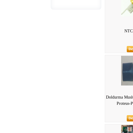
NTC
Doldurma Musl
Proteus-