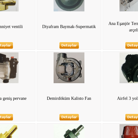
Ana Eşanjör Term
mniyet ventili
Diyafram Baymak-Supermatik
arçel
 geniş pervane
Demirdöküm Kalisto Fan
Airfel 3 yo